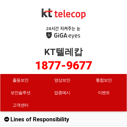
KT텔레캅
1877-9677
출동보안
영상보안
통합보안
보안솔루션
업종예시
이벤트
고객센터
Lines of Responsibility