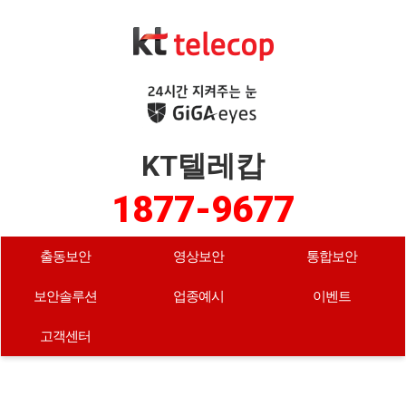
KT텔레캅
1877-9677
출동보안
영상보안
통합보안
보안솔루션
업종예시
이벤트
고객센터