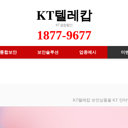
KT텔레캅
KT 결합할인
1877-9677
통합보안
보안솔루션
업종예시
이
KT텔레캅 보안상품을 KT 인터