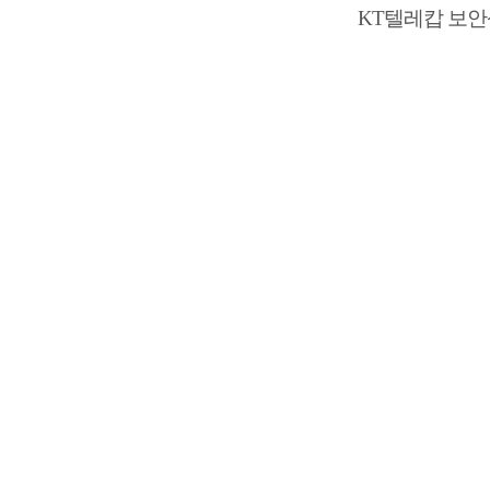
KT텔레캅 보안