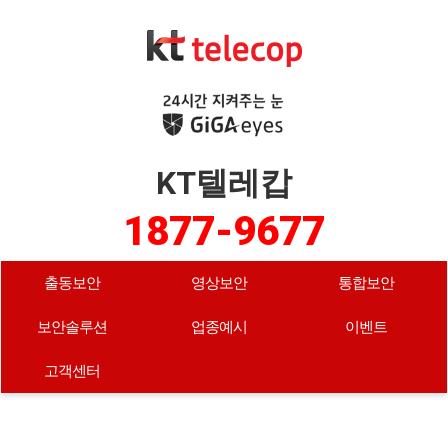
KT텔레캅
1877-9677
출동보안
영상보안
통합보안
보안솔루션
업종예시
이벤트
고객센터