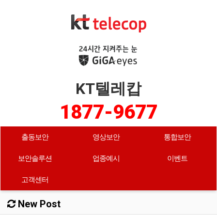
KT텔레캅
1877-9677
출동보안
영상보안
통합보안
보안솔루션
업종예시
이벤트
고객센터
New Post